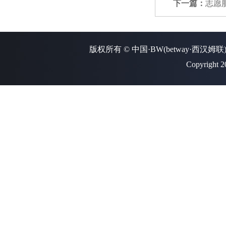
下一篇：
志愿
版权所有 © 中国·BW(betway·西汉姆联
Copyright