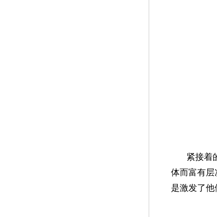
紧接着
体而富有层
是激发了他