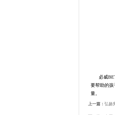
必威B
要帮助的孩
量。
上一篇：
弘扬