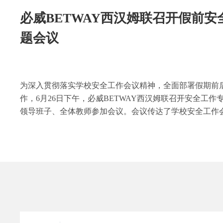
毕业季｜拾光话别离，奔赴下一程
青春逐梦 不说再见从踏入学门的那一刻起成长的故事便缓
草一木皆是回忆，一朝一夕满是温情帧帧影像留住朝夕光
印记在即将挥手作别、奔赴山海之际听听必威BETWAY
的心里话感受独属于这个夏天的不舍与期许盛夏蝉鸣不息
开启。又是一年毕业季，必威BETWAY西汉姆联2026届
园，结束充实的求学时光，带着所学知识、过硬技能与青春热