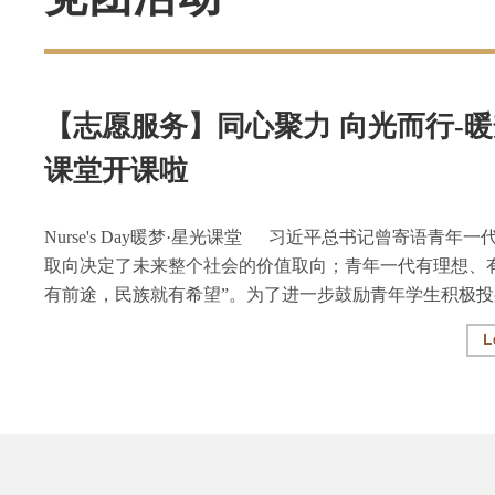
党建领航聚书香 送书促学润初心|
开展读书分享交流会活动
为深入学习贯彻党的二十届三中全会精神，促进学习习近
色社会主义思想走深走实，进一步增强基层党组织的凝聚
日，必威BETWAY西汉姆联党支部开展读书分享交流会
副校长宋惠中以普通党员身份参加会议，分享会由党支部
赠书仪式开始后，支部党员结合学习习近平总书记重要讲
次“送书促学”活动进行了心得分享，并纷纷表示将充分利
思想政治学习，汲取奋进...