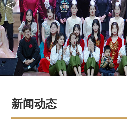
<
新闻动态