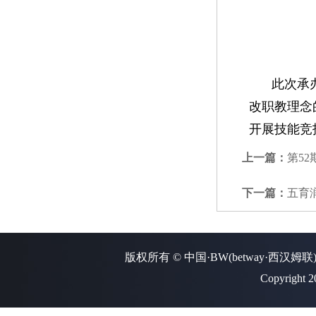
此次承
改职教理念
开展技能竞
上一篇：
第52
下一篇：
五育
版权所有 © 中国·BW(betway·西汉姆联
Copyright