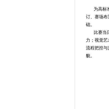
为高标
订、赛场布
础。
比赛当
力；视觉艺
流程把控与
貌。