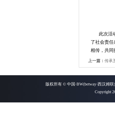
此次活
了社会责任
相传，共同
上一篇：
传承
版权所有 © 中国·BW(betway·西汉姆联
Copyright